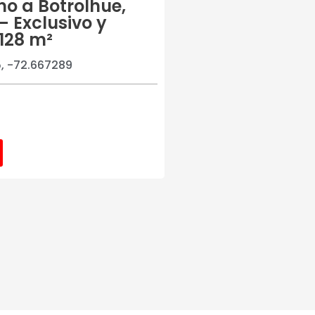
o a Botrolhue,
 Exclusivo y
.128 m²
, -72.667289