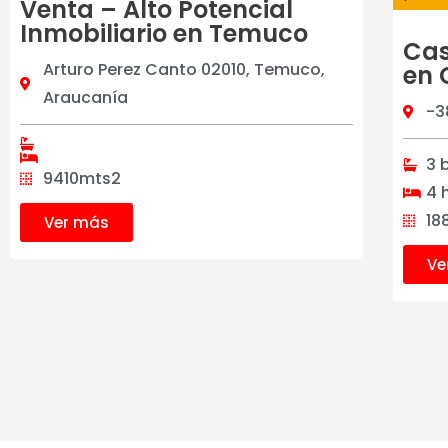
Venta – Alto Potencial
Inmobiliario en Temuco
Cas
Arturo Perez Canto 02010, Temuco,
en 
Araucanía
-3
3 
9410mts2
4 
18
Ver más
Ve