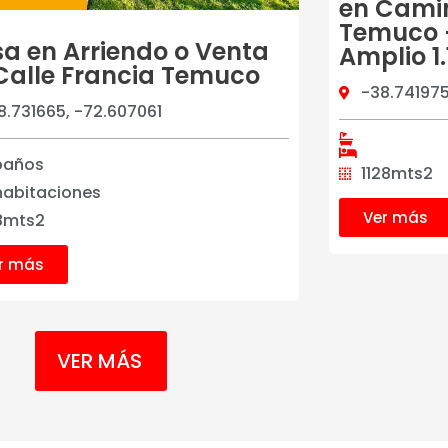
en Camin
Temuco –
a en Arriendo o Venta
Amplio 1
Calle Francia Temuco
-38.741975
8.731665, -72.607061
baños
1128mts2
habitaciones
Ver más
8mts2
r más
VER MÁS