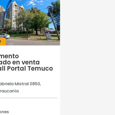
0
mento
ado en venta
ll Portal Temuco
briela Mistral 0850,
raucanía
iones