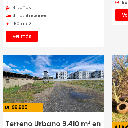
86
3 baños
Ve
4 habitaciones
180mts2
Ver más
UF 98.805
Terreno Urbano 9.410 m² en
$ 1.6