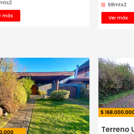
mts2
68mts2
r más
Ver más
$ 168.000.00
Terreno 
50.000