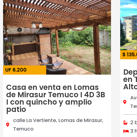
$ 135
UF 6.200
Dep
en 
Alt
Casa en venta en Lomas
de Mirasur Temuco I 4D 3B
Av
I con quincho y amplio
Te
patio
calle La Vertiente, Lomas de Mirasur,
2 
Temuco
3 