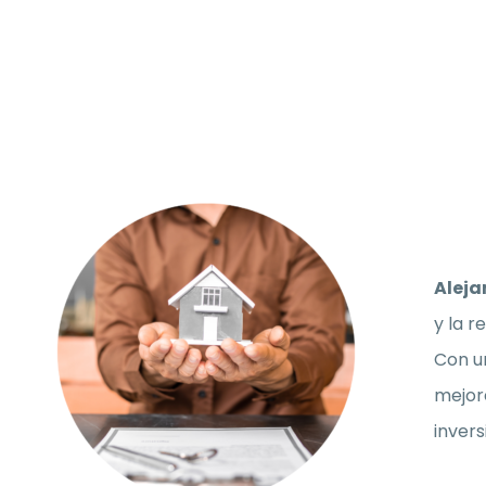
Aleja
y la r
Con un
mejor
invers