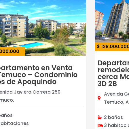
$ 128.000.00
.000.000
Departa
artamento en Venta
remodel
Temuco – Condominio
cerca Ma
os de Apoquindo
3D 2B
enida Javiera Carrera 250.
Avenida Ga
muco.
Temuco, A
baños
2 baños
habitaciones
3 habitac