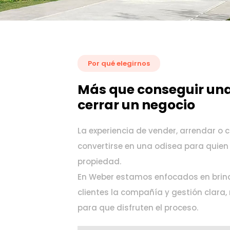
Por qué elegirnos
Más que conseguir un
cerrar un negocio
La experiencia de vender, arrendar o
convertirse en una odisea para quien
propiedad.
En Weber estamos enfocados en brin
clientes la compañía y gestión clara, 
para que disfruten el proceso.