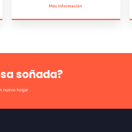
Más información
asa soñada?
un nuevo hogar