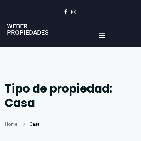
WEBER
PROPIEDADES
Vende tu Propiedad en Temuco de forma rápida y al mejor precio
Tipo de propiedad:
Casa
Home
Casa