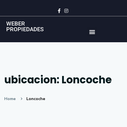
WEBER
PROPIEDADES
Vende tu Propiedad en Temuco de forma rápida y al mejor precio
ubicacion:
Loncoche
Home
Loncoche